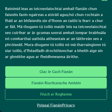
Bainimid leas as teicneolaíochtaí amhail fianáin chun
faisnéis faoin ngaireas a stóráil agus/nó chun rochtain a
fháil ar an bhfaisnéis sin d’fhonn an taithí is fearr a chur
ar fáil. Má thugann tú toiliú maidir leis na teicneolaíochtaí
seo cuirfear ar ár gcumas sonraí amhail iompar brabhsála
nó comharthaí uathúla aitheantais ar an láithreán seo a
“Tá an ghrian í féin ag scaladh
phróiseáil. Mura dtugann tú toiliú nó má tharraingíonn tú
siar toiliú, d’fhéadfadh drochthionchar a bheith aige sin
ort is scamaill neimhe ag rith
ar ghnéithe agus ar fheidhmeanna áirithe.
leat.”
Glac le Gach Fianán
SEÁN Ó DONNCHADHA
Fianáin Riachtanacha Amháin
Féach ar Roghanna
Connemara National Park
Páirc Náisiúnta Chonamara
Polasaí Fianán
Privacy