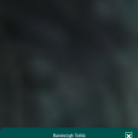
Bainistigh Toiliú