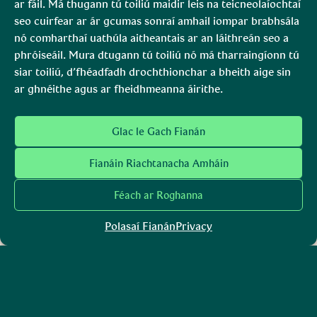
ar fáil. Má thugann tú toiliú maidir leis na teicneolaíochtaí
seo cuirfear ar ár gcumas sonraí amhail iompar brabhsála
nó comharthaí uathúla aitheantais ar an láithreán seo a
phróiseáil. Mura dtugann tú toiliú nó má tharraingíonn tú
siar toiliú, d’fhéadfadh drochthionchar a bheith aige sin
ar ghnéithe agus ar fheidhmeanna áirithe.
Glac le Gach Fianán
Fianáin Riachtanacha Amháin
Tá Gleann Bheatha ar cheann de
Féach ar Roghanna
na ceantair
Polasaí Fianán
Privacy
chomhtheagmhálacha is
fairsinge agus is tábhachtaí in
Éirinn de ghnáthóg nádúrtha.