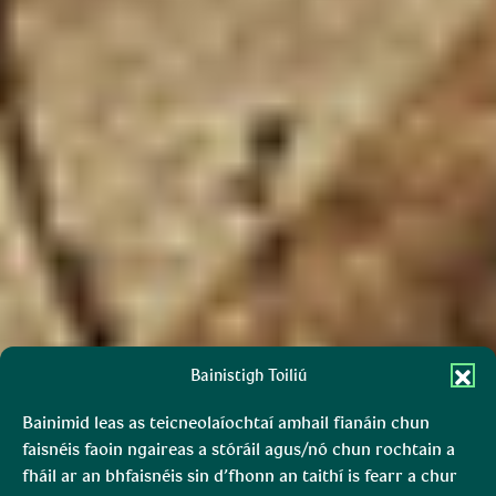
Bainistigh Toiliú
Bainimid leas as teicneolaíochtaí amhail fianáin chun
faisnéis faoin ngaireas a stóráil agus/nó chun rochtain a
fháil ar an bhfaisnéis sin d’fhonn an taithí is fearr a chur