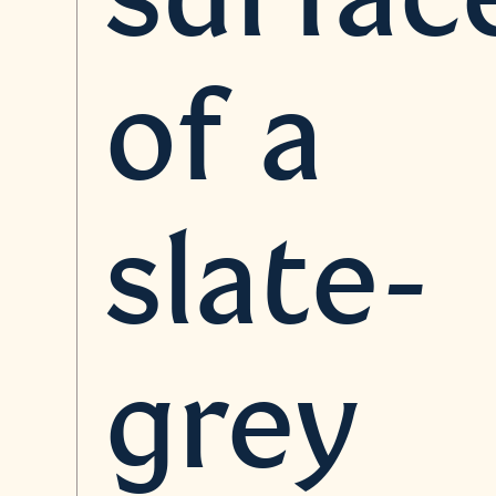
of a
slate-
grey