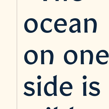
ocean
on on
side is