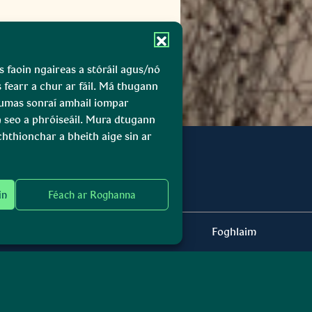
s faoin ngaireas a stóráil agus/nó
s fearr a chur ar fáil. Má thugann
gcumas sonraí amhail iompar
n seo a phróiseáil. Mura dtugann
chthionchar a bheith aige sin ar
in
Féach ar Roghanna
Rudaí le Déanamh
Foghlaim
Conairí Bhoirne