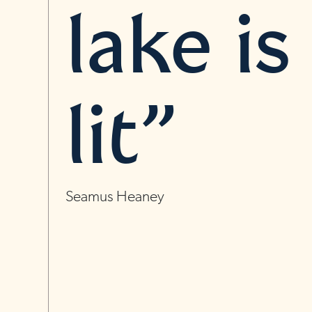
lake is
lit”
Seamus Heaney