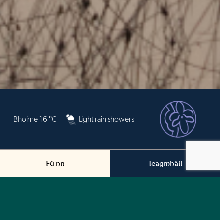
Bhoirne 16 °C
Light rain showers
Fúinn
Teagmháil