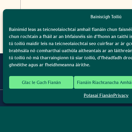
Bainistigh Toiliú
Bainimid leas as teicneolaíochtaí amhail fianáin chun faisnéi
chun rochtain a fháil ar an bhfaisnéis sin d’fhonn an taithí i
tú toiliú maidir leis na teicneolaíochtaí seo cuirfear ar ár 
brabhsála nó comharthaí uathúla aitheantais ar an láithreá
tú toiliú nó má tharraingíonn tú siar toiliú, d’fhéadfadh dro
Páirc Náisiúnta Bhoirne
ghnéithe agus ar fheidhmeanna áirithe.
Burren National Park
Glac le Gach Fianán
Fianáin Riachtanacha Amhá
Polasaí Fianán
Privacy
Baile
Dúlra & Caomhnú
MAIDIR
NAISC
Stair na Páirce
LINNE
Gnáthóga