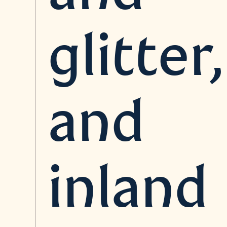
glitter,
and
inland