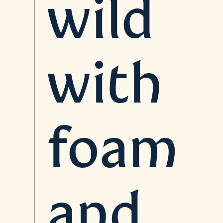
wild
with
foam
and