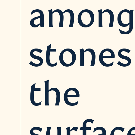
amon
stones
the
surfac