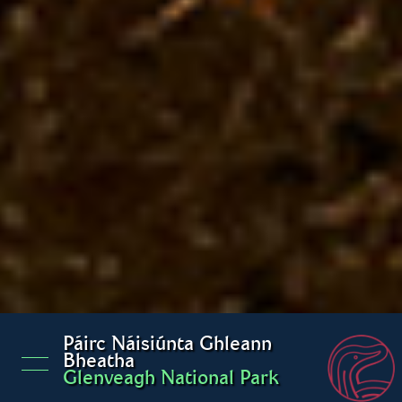
Páirc Náisiúnta Ghleann
Bheatha
Glenveagh National Park