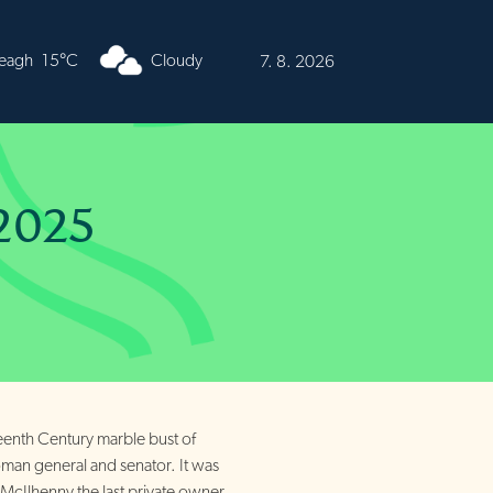
urren
16°C
Cloudy
7. 8. 2026
 2025
teenth Century marble bust of
man general and senator. It was
McIlhenny the last private owner