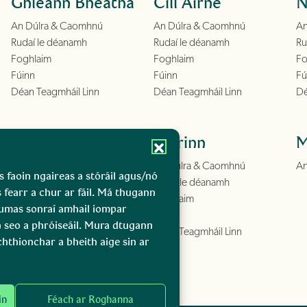
Ghleann Bheatha
Cill Airne
N
An Dúlra & Caomhnú
An Dúlra & Caomhnú
An
Rudaí le déanamh
Rudaí le déanamh
Ru
Foghlaim
Foghlaim
Fo
Fúinn
Fúinn
Fú
Déan Teagmháil Linn
Déan Teagmháil Linn
Dé
Conamara
Boirinn
M
An Dúlra & Caomhnú
An Dúlra & Caomhnú
An
s faoin ngaireas a stóráil agus/nó
Rudaí le déanamh
Rudaí le déanamh
s fearr a chur ar fáil. Má thugann
Foghlaim
Foghlaim
gcumas sonraí amhail iompar
Fúinn
Fúinn
n seo a phróiseáil. Mura dtugann
Déan Teagmháil Linn
Déan Teagmháil Linn
chthionchar a bheith aige sin ar
in
Féach ar Roghanna