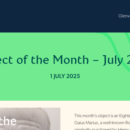
B
ct of the Month – July
1 JULY 2025
This month’s object is an Eigh
Gaius Marius, a well-known Ro
originally purchased by Henry 