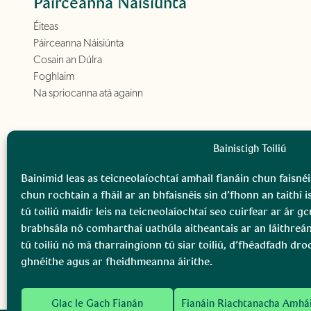
Páirceanna Náisiúnta
Éiteas
Páirceanna Náisiúnta
Cosain an Dúlra
Foghlaim
Na spriocanna atá againn
Bainistigh Toiliú
Bainimid leas as teicneolaíochtaí amhail fianáin chun faisnéi
chun rochtain a fháil ar an bhfaisnéis sin d’fhonn an taithí i
tú toiliú maidir leis na teicneolaíochtaí seo cuirfear ar ár 
brabhsála nó comharthaí uathúla aitheantais ar an láithreá
tú toiliú nó má tharraingíonn tú siar toiliú, d’fhéadfadh dro
ghnéithe agus ar fheidhmeanna áirithe.
Glac le Gach Fianán
Fianáin Riachtanacha Amhá