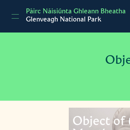
Skip to main content
Páirc Náisiúnta Ghleann Bheatha
Glenveagh National Park
Obje