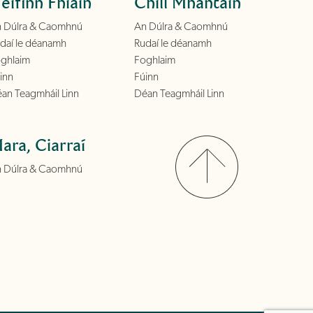
éifinn Fhiáin
Chill Mhantáin
 Dúlra & Caomhnú
An Dúlra & Caomhnú
daí le déanamh
Rudaí le déanamh
ghlaim
Foghlaim
inn
Fúinn
an Teagmháil Linn
Déan Teagmháil Linn
ara, Ciarraí
 Dúlra & Caomhnú