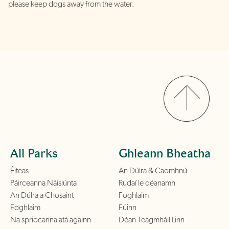
please keep dogs away from the water.
All Parks
Ghleann Bheatha
Éiteas
An Dúlra & Caomhnú
Páirceanna Náisiúnta
Rudaí le déanamh
An Dúlra a Chosaint
Foghlaim
Foghlaim
Fúinn
Na spriocanna atá againn
Déan Teagmháil Linn