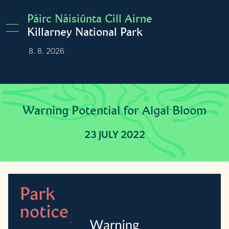
Skip to main content
Páirc Náisiúnta Cill Airne
Killarney National Park
8. 8. 2026
Burren
17°C
Cloudy
Warning Potential for Algal Bloom
23 JULY 2022