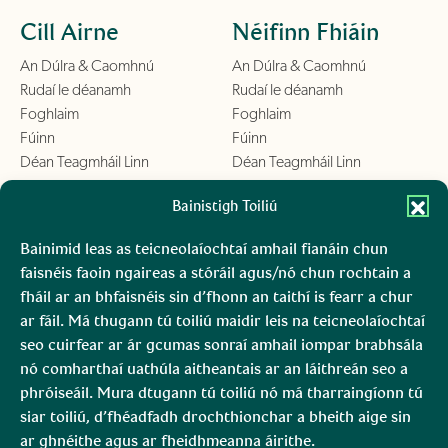
Cill Airne
Néifinn Fhiáin
An Dúlra & Caomhnú
An Dúlra & Caomhnú
Rudaí le déanamh
Rudaí le déanamh
Foghlaim
Foghlaim
Fúinn
Fúinn
Déan Teagmháil Linn
Déan Teagmháil Linn
Chill Mhantáin
Bainistigh Toiliú
Conamara
An Dúlra & Caomhnú
An Dúlra & Caomhnú
Bainimid leas as teicneolaíochtaí amhail fianáin chun
Rudaí le déanamh
Rudaí le déanamh
faisnéis faoin ngaireas a stóráil agus/nó chun rochtain a
Foghlaim
Foghlaim
fháil ar an bhfaisnéis sin d’fhonn an taithí is fearr a chur
Fúinn
Fúinn
ar fáil. Má thugann tú toiliú maidir leis na teicneolaíochtaí
Déan Teagmháil Linn
Déan Teagmháil Linn
seo cuirfear ar ár gcumas sonraí amhail iompar brabhsála
nó comharthaí uathúla aitheantais ar an láithreán seo a
Boirinn
Mara, Ciarraí
phróiseáil. Mura dtugann tú toiliú nó má tharraingíonn tú
siar toiliú, d’fhéadfadh drochthionchar a bheith aige sin
An Dúlra & Caomhnú
An Dúlra & Caomhnú
ar ghnéithe agus ar fheidhmeanna áirithe.