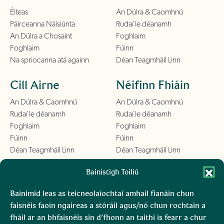
Éiteas
An Dúlra & Caomhnú
Páirceanna Náisiúnta
Rudaí le déanamh
An Dúlra a Chosaint
Foghlaim
Foghlaim
Fúinn
Na spriocanna atá againn
Déan Teagmháil Linn
Cill Airne
Néifinn Fhiáin
An Dúlra & Caomhnú
An Dúlra & Caomhnú
Rudaí le déanamh
Rudaí le déanamh
Foghlaim
Foghlaim
Fúinn
Fúinn
Déan Teagmháil Linn
Déan Teagmháil Linn
Chill Mhantáin
Bainistigh Toiliú
Conamara
An Dúlra & Caomhnú
An Dúlra & Caomhnú
Bainimid leas as teicneolaíochtaí amhail fianáin chun
Rudaí le déanamh
Rudaí le déanamh
faisnéis faoin ngaireas a stóráil agus/nó chun rochtain a
Foghlaim
Foghlaim
fháil ar an bhfaisnéis sin d’fhonn an taithí is fearr a chur