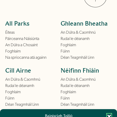
All Parks
Ghleann Bheatha
Éiteas
An Dúlra & Caomhnú
Páirceanna Náisiúnta
Rudaí le déanamh
An Dúlra a Chosaint
Foghlaim
Foghlaim
Fúinn
Na spriocanna atá againn
Déan Teagmháil Linn
Cill Airne
Néifinn Fhiáin
An Dúlra & Caomhnú
An Dúlra & Caomhnú
Rudaí le déanamh
Rudaí le déanamh
Foghlaim
Foghlaim
Fúinn
Fúinn
Déan Teagmháil Linn
Déan Teagmháil Linn
Bainistigh Toiliú