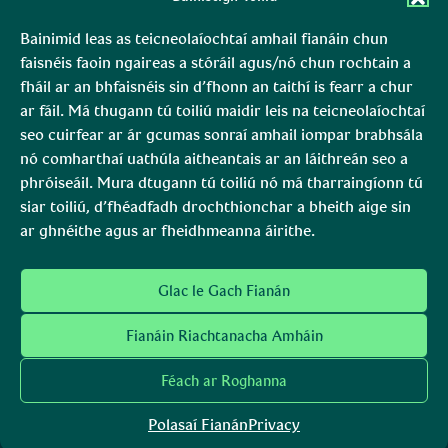
Chill Mhantáin
Conamara
An Dúlra & Caomhnú
An Dúlra & Caomhnú
Bainimid leas as teicneolaíochtaí amhail fianáin chun
Rudaí le déanamh
Rudaí le déanamh
faisnéis faoin ngaireas a stóráil agus/nó chun rochtain a
Foghlaim
Foghlaim
fháil ar an bhfaisnéis sin d’fhonn an taithí is fearr a chur
Fúinn
Fúinn
ar fáil. Má thugann tú toiliú maidir leis na teicneolaíochtaí
Déan Teagmháil Linn
Déan Teagmháil Linn
seo cuirfear ar ár gcumas sonraí amhail iompar brabhsála
nó comharthaí uathúla aitheantais ar an láithreán seo a
Boirinn
Mara, Ciarraí
phróiseáil. Mura dtugann tú toiliú nó má tharraingíonn tú
siar toiliú, d’fhéadfadh drochthionchar a bheith aige sin
An Dúlra & Caomhnú
An Dúlra & Caomhnú
ar ghnéithe agus ar fheidhmeanna áirithe.
Rudaí le déanamh
Foghlaim
Fúinn
Glac le Gach Fianán
Déan Teagmháil Linn
Fianáin Riachtanacha Amháin
Féach ar Roghanna
Polasaí Fianán
Privacy
Príobháideachas
Polasaí maidir le Fianáin
Inrochtaineacht