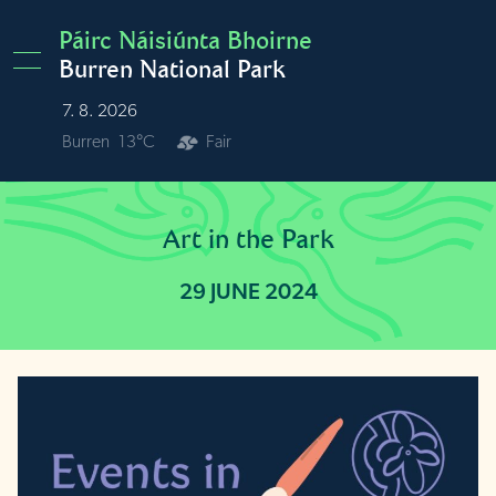
Skip to main content
Páirc Náisiúnta Bhoirne
Burren National Park
7. 8. 2026
Burren
13°C
Fair
Art in the Park
29 JUNE 2024