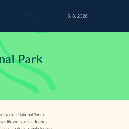
urren
15°C
Cloudy
8. 8. 2026
nal Park
the Burren National Park in
ildflowers, relax during a
tive in nature. Family friendly