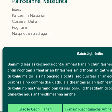
Páirceanna Náisiúnta
Éiteas
Páirceanna Náisiúnta
Cosain an Dúlra
Foghlaim
Na spriocanna atá againn
Bainistigh Toiliú
Bainimid leas as teicneolaíochtaí amhail fianáin chun faisnéi
chun rochtain a fháil ar an bhfaisnéis sin d’fhonn an taithí i
tú toiliú maidir leis na teicneolaíochtaí seo cuirfear ar ár 
brabhsála nó comharthaí uathúla aitheantais ar an láithreá
tú toiliú nó má tharraingíonn tú siar toiliú, d’fhéadfadh dro
ghnéithe agus ar fheidhmeanna áirithe.
Glac le Gach Fianán
Fianáin Riachtanacha Amhá