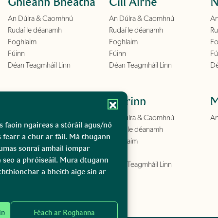
Ghleann Bheatha
Cill Airne
N
An Dúlra & Caomhnú
An Dúlra & Caomhnú
An
Rudaí le déanamh
Rudaí le déanamh
Ru
Foghlaim
Foghlaim
Fo
Fúinn
Fúinn
Fú
Déan Teagmháil Linn
Déan Teagmháil Linn
Dé
Conamara
Boirinn
M
An Dúlra & Caomhnú
An Dúlra & Caomhnú
An
s faoin ngaireas a stóráil agus/nó
Rudaí le déanamh
Rudaí le déanamh
s fearr a chur ar fáil. Má thugann
Foghlaim
Foghlaim
gcumas sonraí amhail iompar
Fúinn
Fúinn
n seo a phróiseáil. Mura dtugann
Déan Teagmháil Linn
Déan Teagmháil Linn
chthionchar a bheith aige sin ar
in
Féach ar Roghanna