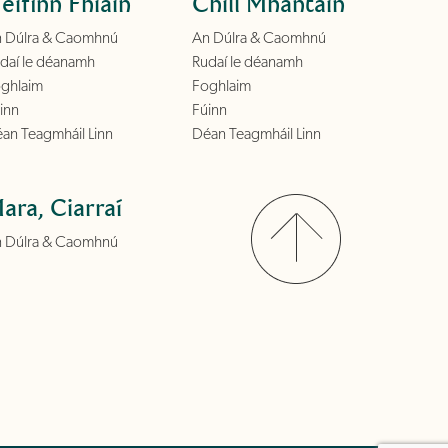
éifinn Fhiáin
Chill Mhantáin
 Dúlra & Caomhnú
An Dúlra & Caomhnú
daí le déanamh
Rudaí le déanamh
ghlaim
Foghlaim
inn
Fúinn
an Teagmháil Linn
Déan Teagmháil Linn
ara, Ciarraí
 Dúlra & Caomhnú