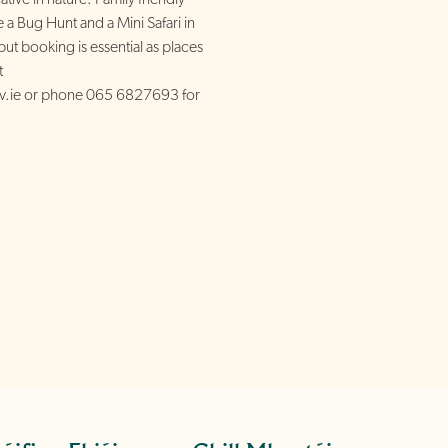
e a Bug Hunt and a Mini Safari in
ut booking is essential as places
t
v.ie or phone 065 6827693 for