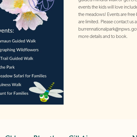
events the kids will love includ
the meadows! Events are free b
are limited. Please contact us a
burrennationalpark@npws.go
more details and to book.