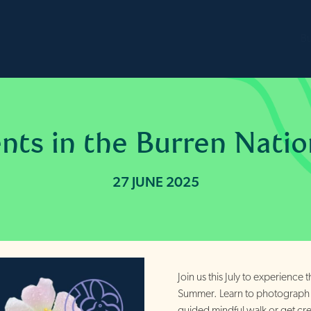
B
ents in the Burren Natio
27 JUNE 2025
Join us this July to experience 
Summer. Learn to photograph w
guided mindful walk or get crea